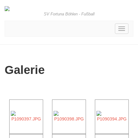
SV Fortuna Böhlen - Fußball
Toggle
navigati
Galerie