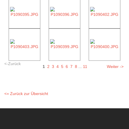
<-Zurück
1
2
3
4
5
6
7
8
...
11
Weiter ->
<= Zurück zur Übersicht