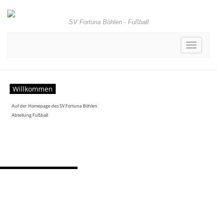
SV Fortuna Böhlen - Fußball
Toggle
navigati
Willkommen
Auf der Homepage des SV Fortuna Böhlen
Abteilung Fußball