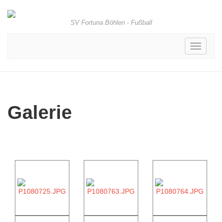
SV Fortuna Böhlen - Fußball
Toggle
navigati
Galerie