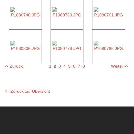
<- Zurück
1
2
3
4
5
6
7
8
Weiter ->
<= Zurück zur Übersicht